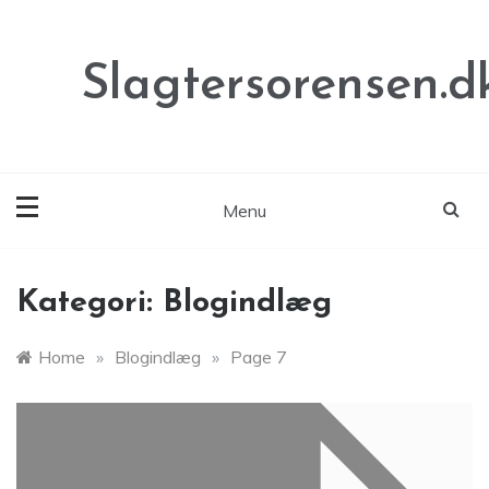
Skip
to
content
Slagtersorensen.d
Menu
Kategori:
Blogindlæg
Home
»
Blogindlæg
»
Page 7