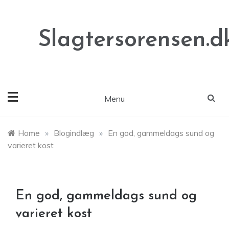
Skip
to
content
Slagtersorensen.d
Menu
Home
»
Blogindlæg
»
En god, gammeldags sund og
varieret kost
En god, gammeldags sund og
varieret kost