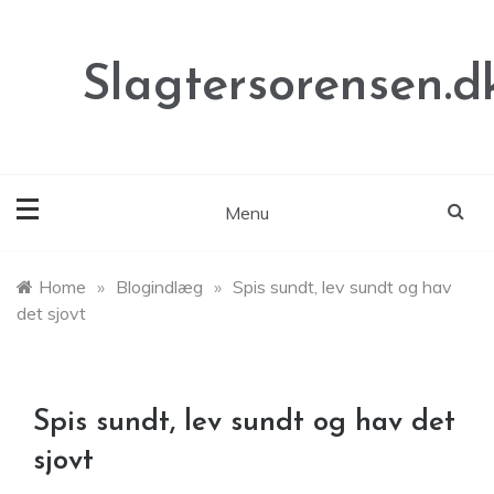
Skip
to
content
Slagtersorensen.d
Menu
Home
»
Blogindlæg
»
Spis sundt, lev sundt og hav
det sjovt
Spis sundt, lev sundt og hav det
sjovt