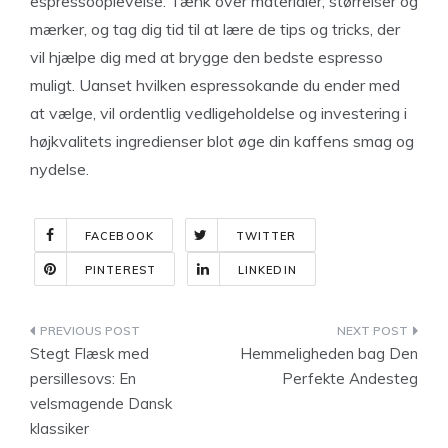
espressooplevelse. Tænk over materialer, størrelser og
mærker, og tag dig tid til at lære de tips og tricks, der
vil hjælpe dig med at brygge den bedste espresso
muligt. Uanset hvilken espressokande du ender med
at vælge, vil ordentlig vedligeholdelse og investering i
højkvalitets ingredienser blot øge din kaffens smag og
nydelse.
FACEBOOK
TWITTER
PINTEREST
LINKEDIN
Indlægsnavigation
Stegt Flæsk med
Hemmeligheden bag Den
persillesovs: En
Perfekte Andesteg
velsmagende Dansk
klassiker